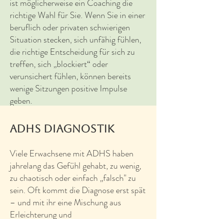
ist möglicherweise ein Coaching die
richtige Wahl für Sie. Wenn Sie in einer
beruflich oder privaten schwierigen
Situation stecken, sich unfähig fühlen,
die richtige Entscheidung für sich zu
treffen, sich „blockiert“ oder
verunsichert fühlen, können bereits
wenige Sitzungen positive Impulse
geben.​​
Gerne unterstütze ich Sie dabei, ihre
ADHS Diagnostik
Ressourcen und Stärken (wieder-) zu
entdecken und Ihre Prioritäten und
Viele Erwachsene mit ADHS haben
Wünsche zu visualisieren. Dazu ist es
jahrelang das Gefühl gehabt, zu wenig,
nötig, dass wir uns gemeinsam auf die
zu chaotisch oder einfach „falsch" zu
Suche nach den Problemursachen
sein. Oft kommt die Diagnose erst spät
begeben, nicht selten spielen dabei
– und mit ihr eine Mischung aus
erlernte Glaubenssätze sowie
Erleichterung und