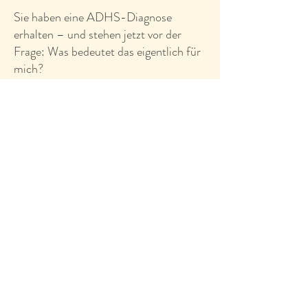
Sie haben eine ADHS-Diagnose
erhalten – und stehen jetzt vor der
Frage: Was bedeutet das eigentlich für
mich?
In einem kleinen, geschützten
Gruppenrahmen nehmen wir uns einen
Samstagnachmittag Zeit, um genau das
zu vertiefen, was nach einer Diagnose
oft offenbleibt. Das Angebot richtet
sich vor allem an Menschen nach
Erstdiagnose – ist aber ebenso offen
für alle, die eine bereits bestehende
Diagnose besser einordnen und für sich
nutzen möchten.
Format: Samstag, 12–17 Uhr · max. 8
Personen · Selbstzahlerbasis · 195 EUR