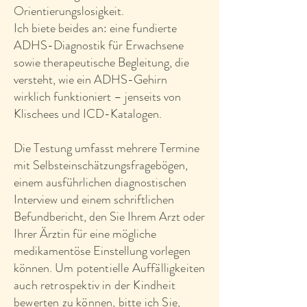
unbewusste Verhaltensmuster eine
Orientierungslosigkeit.
Rolle. Darauf aufbauend möchte ich
Ich biete beides an: eine fundierte
dann mit Ihnen gemeinsam nach
ADHS-Diagnostik für Erwachsene
Möglichkeiten suchen die hinderlichen
sowie therapeutische Begleitung, die
Prozesse zu überwinden, sodass Sie
versteht, wie ein ADHS-Gehirn
neue Wege beschreiten können
wirklich funktioniert – jenseits von
Klischees und ICD-Katalogen.
Die Testung umfasst mehrere Termine
mit Selbsteinschätzungsfragebögen,
einem ausführlichen diagnostischen
Interview und einem schriftlichen
Befundbericht, den Sie Ihrem Arzt oder
Ihrer Ärztin für eine mögliche
medikamentöse Einstellung vorlegen
können.
Um potentielle Auffälligkeiten
auch retrospektiv in der Kindheit
bewerten zu können, bitte ich Sie,