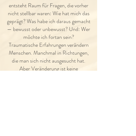
entsteht Raum für Fragen, die vorher
nicht stellbar waren: Wie hat mich das
geprägt? Was habe ich daraus gemacht
— bewusst oder unbewusst? Und: Wer
möchte ich fortan sein?
Traumatische Erfahrungen verändern
Menschen. Manchmal in Richtungen,
die man sich nicht ausgesucht hat.
Aber Veränderung ist keine
Einbahnstraße. Was die Forschung zur
posttraumatischen Reifung zeigt: viele
Menschen entwickeln nach der
Verarbeitung ein tieferes Verständnis
für sich selbst, klarere Werte, eine
andere Qualität von Beziehungen.
Nicht trotz dem was war — sondern
weil sie sich damit auseinandergesetzt